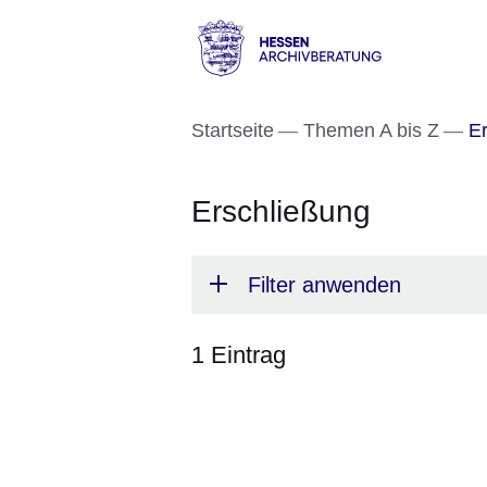
Direkt zum Kopf der S
Direkt zum Inhalt
Direkt zum Fuß der Se
Hessen
-
Startseite
Themen A bis Z
Er
Archivberatung
Erschließung
Filter anwenden
1 Eintrag
:1
Ergebnis