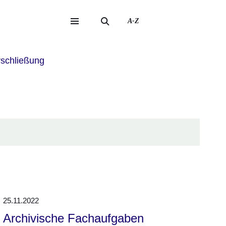
A-Z
eite
ite
schließung
25.11.2022
Archivische Fachaufgaben